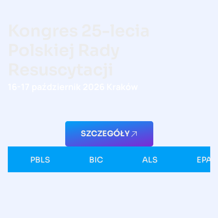
Kongres 25-lecia
Polskiej Rady
Resuscytacji
16-17 październik 2026 Kraków
SZCZEGÓŁY
PBLS
BIC
ALS
EPALS